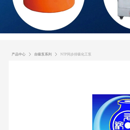
产品中心
ꄲ
自吸泵系列
ꄲ
NTP同步排吸化工泵