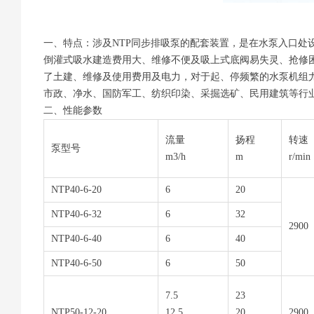
一、特点：涉及NTP同步排吸泵的配套装置，是在水泵入口
倒灌式吸水建造费用大、维修不便及吸上式底阀易失灵、抢修困
了土建、维修及使用费用及电力，对于起、停频繁的水泵机组
市政、净水、国防军工、纺织印染、采掘选矿、民用建筑等行
二、性能参数
流量
扬程
转速
泵型号
m3/h
m
r/min
NTP40-6-20
6
20
NTP40-6-32
6
32
2900
NTP40-6-40
6
40
NTP40-6-50
6
50
7.5
23
NTP50-12-20
12.5
20
2900