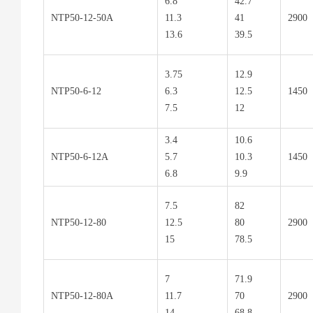
6.8
42.7
NTP50-12-50A
11.3
41
2900
13.6
39.5
3.75
12.9
NTP50-6-12
6.3
12.5
1450
7.5
12
3.4
10.6
NTP50-6-12A
5.7
10.3
1450
6.8
9.9
7.5
82
NTP50-12-80
12.5
80
2900
15
78.5
7
71.9
NTP50-12-80A
11.7
70
2900
14
68.8