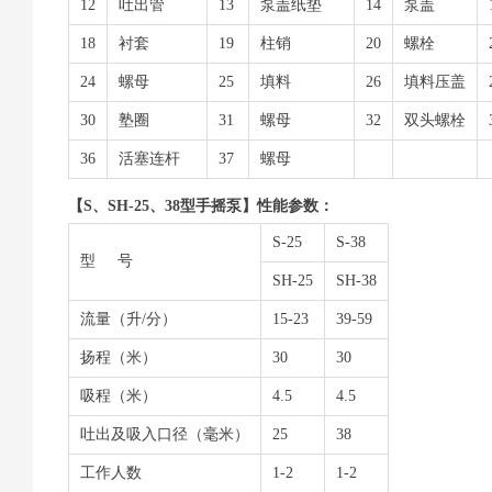
12
吐出管
13
泵盖纸垫
14
泵盖
18
衬套
19
柱销
20
螺栓
24
螺母
25
填料
26
填料压盖
30
塾圈
31
螺母
32
双头螺栓
36
活塞连杆
37
螺母
【S、SH-25、38型手摇泵】性能参数：
S-25
S-38
型 号
SH-25
SH-38
流量（升/分）
15-23
39-59
扬程（米）
30
30
吸程（米）
4.5
4.5
吐出及吸入口径（毫米）
25
38
工作人数
1-2
1-2