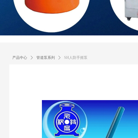
产品中心
ꄲ
管道泵系列
ꄲ
SH人防手摇泵